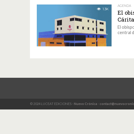
AGENDA
1.3K
El ob
Cárit
El obisp
central d
© 2024 LUCEAT EDICIONES -
Nuevo Crónica
-
contact@nuevocronic