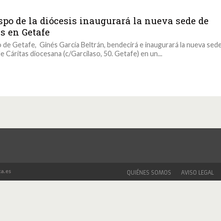
ispo de la diócesis inaugurará la nueva sede de
as en Getafe
o de Getafe, Ginés García Beltrán, bendecirá e inaugurará la nueva sed
e Cáritas diocesana (c/Garcilaso, 50. Getafe) en un...
a.es
QUIÉNES SOMOS
AVISO LEGAL