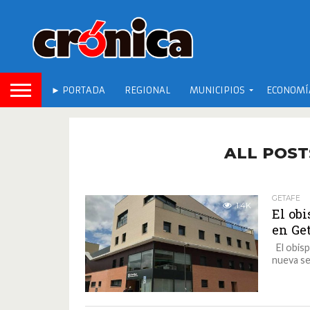
► PORTADA
REGIONAL
MUNICIPIOS
ECONOMÍ
ALL POST
GETAFE
1.4K
El ob
en Ge
El obisp
nueva se