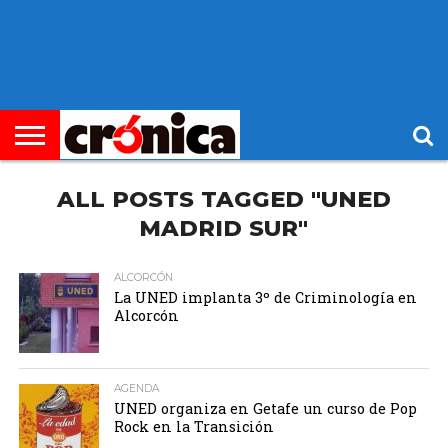
►
PORTADA
REGIONAL
MUNICIPIOS
ECONOMÍA
SOCIEDAD
OCIO
OPINIÓN
HEMEROTECA
ALL POSTS TAGGED "UNED
MADRID SUR"
ALCORCÓN
La UNED implanta 3º de Criminología en
Alcorcón
AGENDA
UNED organiza en Getafe un curso de Pop
Rock en la Transición