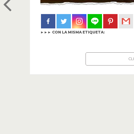
►►► CON LA MISMA ETIQUETA:
CL