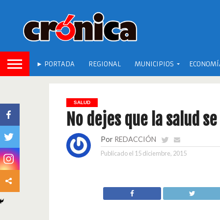
► PORTADA
REGIONAL
MUNICIPIOS
ECONOMÍ
SALUD
No dejes que la salud se
Por
REDACCIÓN
Publicado el
15 diciembre, 2015