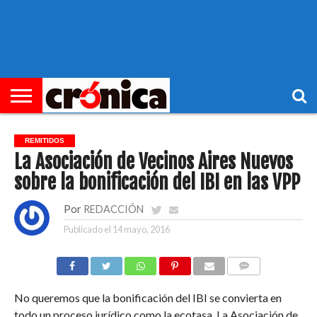
►
PORTADA
REGIONAL
MUNICIPIOS
ECONOMÍA
SOCIEDAD
OCIO
OPINIÓN
HEMEROTECA
REMITIDOS
La Asociación de Vecinos Aires Nuevos
sobre la bonificación del IBI en las VPP
Por
REDACCIÓN
Publicado el
14 mayo, 2016
COMENTARIOS
No queremos que la bonificación del IBI se convierta en
todo un proceso jurídico como la ecotasa. La Asociación de