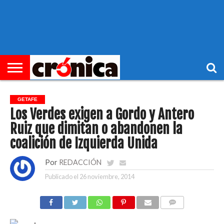
►
PORTADA
REGIONAL
MUNICIPIOS
ECONOMÍA
SOCIEDAD
OCIO
OPINIÓN
HEMEROTECA
GETAFE
Los Verdes exigen a Gordo y Antero
Ruiz que dimitan o abandonen la
coalición de Izquierda Unida
Por
REDACCIÓN
Publicado el
26 noviembre, 2014
COMENTARIOS