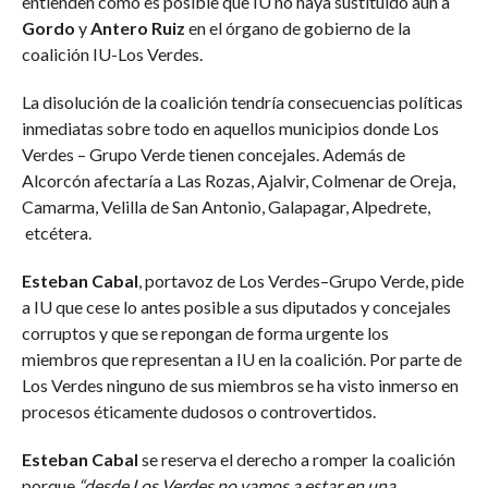
entienden cómo es posible que IU no haya sustituido aun a
Gordo
y
Antero Ruiz
en el órgano de gobierno de la
coalición IU-Los Verdes.
La disolución de la coalición tendría consecuencias políticas
inmediatas sobre todo en aquellos municipios donde Los
Verdes – Grupo Verde tienen concejales. Además de
Alcorcón afectaría a Las Rozas, Ajalvir, Colmenar de Oreja,
Camarma, Velilla de San Antonio, Galapagar, Alpedrete,
etcétera.
Esteban Cabal
, portavoz de Los Verdes–Grupo Verde, pide
a IU que cese lo antes posible a sus diputados y concejales
corruptos y que se repongan de forma urgente los
miembros que representan a IU en la coalición. Por parte de
Los Verdes ninguno de sus miembros se ha visto inmerso en
procesos éticamente dudosos o controvertidos.
Esteban Cabal
se reserva el derecho a romper la coalición
porque
“desde Los Verdes no vamos a estar en una