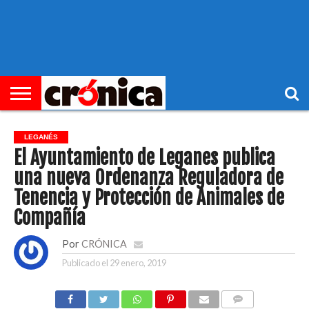
►
PORTADA
REGIONAL
MUNICIPIOS
ECONOMÍA
SOCIEDAD
OCIO
OPINIÓN
HEMEROTECA
LEGANÉS
El Ayuntamiento de Leganes publica
una nueva Ordenanza Reguladora de
Tenencia y Protección de Animales de
Compañía
Por
CRÓNICA
Publicado el
29 enero, 2019