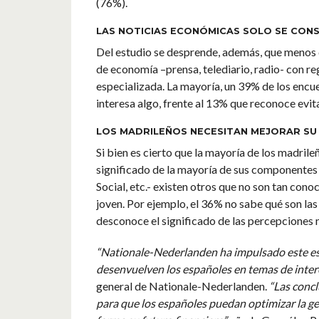
(76%).
LAS NOTICIAS ECONÓMICAS SOLO SE CON
Del estudio se desprende, además, que menos de
de economía –prensa, telediario, radio- con re
especializada. La mayoría, un 39% de los encue
interesa algo, frente al 13% que reconoce evit
LOS MADRILEÑOS NECESITAN MEJORAR SU
Si bien es cierto que la mayoría de los madril
significado de la mayoría de sus componentes –
Social, etc.- existen otros que no son tan con
joven. Por ejemplo, el 36% no sabe qué son la
desconoce el significado de las percepciones n
“Nationale-Nederlanden ha impulsado este es
desenvuelven los españoles en temas de interé
general de Nationale-Nederlanden.
“Las concl
para que los españoles puedan optimizar la ges