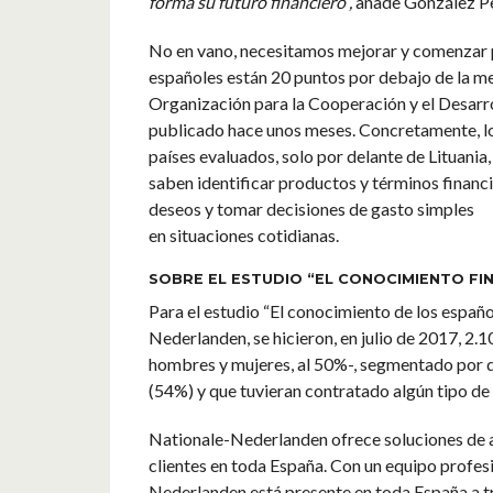
forma su futuro financiero”,
añade González P
No en vano, necesitamos mejorar y comenzar po
españoles están 20 puntos por debajo de la med
Organización para la Cooperación y el Desarr
publicado hace unos meses. Concretamente, lo
países evaluados, solo por delante de Lituania,
saben identificar productos y términos financi
deseos y tomar decisiones de gasto simples
en situaciones cotidianas.
SOBRE EL ESTUDIO “EL CONOCIMIENTO FI
Para el estudio “El conocimiento de los españo
Nederlanden, se hicieron, en julio de 2017, 2.1
hombres y mujeres, al 50%-, segmentado por d
(54%) y que tuvieran contratado algún tipo de
Nationale-Nederlanden ofrece soluciones de ah
clientes en toda España. Con un equipo profes
Nederlanden está presente en toda España a tr