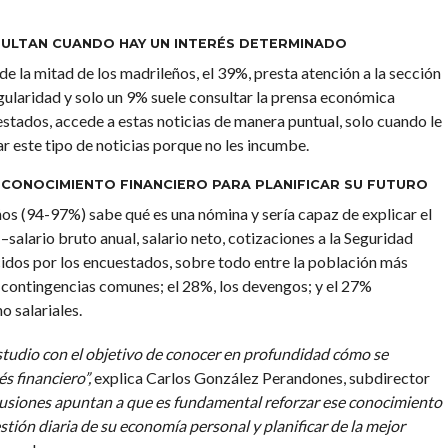
SULTAN CUANDO HAY UN INTERÉS DETERMINADO
 la mitad de los madrileños, el 39%, presta atención a la sección
gularidad y solo un 9% suele consultar la prensa económica
stados, accede a estas noticias de manera puntual, solo cuando le
ar este tipo de noticias porque no les incumbe.
 CONOCIMIENTO FINANCIERO PARA PLANIFICAR SU FUTURO
eños (94-97%) sabe qué es una nómina y sería capaz de explicar el
salario bruto anual, salario neto, cotizaciones a la Seguridad
ocidos por los encuestados, sobre todo entre la población más
s contingencias comunes; el 28%, los devengos; y el 27%
o salariales.
tudio con el objetivo de conocer en profundidad cómo se
s financiero”,
explica Carlos González Perandones, subdirector
usiones apuntan a que es fundamental reforzar ese conocimiento
tión diaria de su economía personal y planificar de la mejor