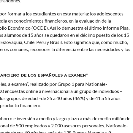
erandones.
r formar a los estudiantes en esta materia: los adolescentes
ia en conocimientos financieros, en la evaluación de la
ollo Económico (OCDE). Así lo demuestra el último Informe Pisa,
s alumnos de 15 años se quedaron en el décimo puesto de los 15
 Eslovaquia, Chile, Perú y Brasil. Esto significa que, como mucho,
eros comunes, reconocer la diferencia entre las necesidades y los
NANCIERO DE LOS ESPAÑOLES A EXAMEN”
les, a examen”, realizado por Grupo 1 para Nationale-
00 encuestas online a nivel nacional a un grupo de individuos –
os grupos de edad –de 25 a 40 años (46%) y de 41 a 55 años
 producto financiero.
orro e inversión a medio y largo plazo a más de medio millón de
ional de 500 empleados y 2.000 asesores personales, Nationale-
avés de sus 40 oficinas, más de 138 Puntos Naranja y 9