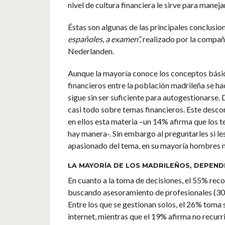
nivel de cultura financiera le sirve para maneja
Éstas son algunas de las principales conclusion
españoles, a examen”,
realizado por la compañ
Nederlanden.
Aunque la mayoría conoce los conceptos básic
financieros entre la población madrileña se hac
sigue sin ser suficiente para autogestionarse.
casi todo sobre temas financieros. Este descon
en ellos esta materia –un 14% afirma que los t
hay manera-. Sin embargo al preguntarles si l
apasionado del tema, en su mayoría hombres 
LA MAYORÍA DE LOS MADRILEÑOS, DEPEND
En cuanto a la toma de decisiones, el 55% rec
buscando asesoramiento de profesionales (30%
Entre los que se gestionan solos, el 26% toma 
internet, mientras que el 19% afirma no recurr