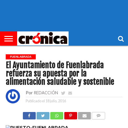
►
PORTADA
REGIONAL
MUNICIPIOS
ECONOMÍA
SOCIEDAD
OCIO
OPINIÓN
HEMEROTECA
FUENLABRADA
El Ayuntamiento de Fuenlabrada
refuerza su apuesta por la
alimentación saludable y sostenible
Por
REDACCIÓN
Publicado el
18 julio, 2016
COMENTARIOS