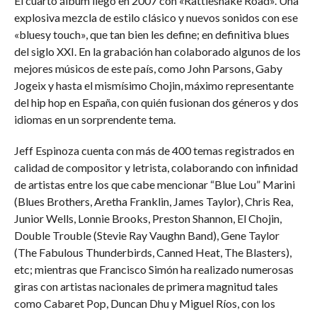
El cuarto álbum llegó en 2007 con «Rattlesnake Road». Una
explosiva mezcla de estilo clásico y nuevos sonidos con ese
«bluesy touch», que tan bien les define; en definitiva blues
del siglo XXI. En la grabación han colaborado algunos de los
mejores músicos de este país, como John Parsons, Gaby
Jogeix y hasta el mismísimo Chojin, máximo representante
del hip hop en España, con quién fusionan dos géneros y dos
idiomas en un sorprendente tema.
Jeff Espinoza cuenta con más de 400 temas registrados en
calidad de compositor y letrista, colaborando con infinidad
de artistas entre los que cabe mencionar “Blue Lou” Marini
(Blues Brothers, Aretha Franklin, James Taylor), Chris Rea,
Junior Wells, Lonnie Brooks, Preston Shannon, El Chojin,
Double Trouble (Stevie Ray Vaughn Band), Gene Taylor
(The Fabulous Thunderbirds, Canned Heat, The Blasters),
etc; mientras que Francisco Simón ha realizado numerosas
giras con artistas nacionales de primera magnitud tales
como Cabaret Pop, Duncan Dhu y Miguel Ríos, con los