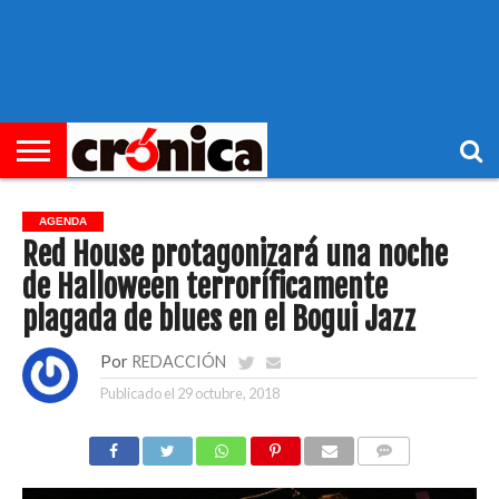
►
PORTADA
REGIONAL
MUNICIPIOS
ECONOMÍA
SOCIEDAD
OCIO
OPINIÓN
HEMEROTECA
AGENDA
Red House protagonizará una noche
de Halloween terroríficamente
plagada de blues en el Bogui Jazz
Por
REDACCIÓN
Publicado el
29 octubre, 2018
COMENTARIOS