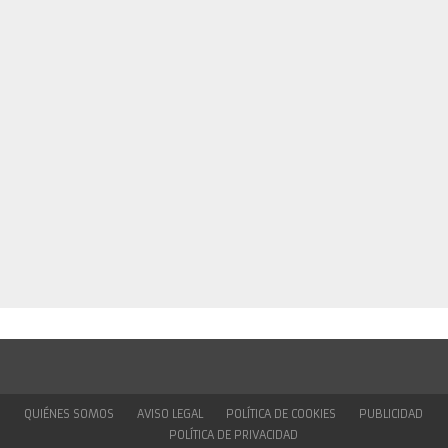
QUIÉNES SOMOS
AVISO LEGAL
POLÍTICA DE COOKIES
PUBLICIDAD
POLÍTICA DE PRIVACIDAD