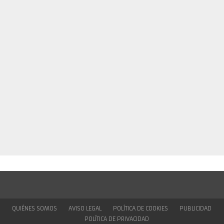
QUIÉNES SOMOS
AVISO LEGAL
POLÍTICA DE COOKIES
PUBLICIDAD
POLÍTICA DE PRIVACIDAD