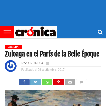
►
PORTADA
REGIONAL
MUNICIPIOS
ECONOMÍA
SOCIEDAD
OCIO
OPINIÓN
HEMEROTECA
AGENDA
Zuloaga en el París de la Belle Époque
Por
CRÓNICA
Publicado el
26 septiembre, 2017
COMENTARIOS