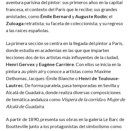
aventura parisina del pintor: sus primeros años en la capital
francesa, el contexto del París que le recibe; sus grandes
amistades, como
Émile Bernard
y
Auguste Rodin
; el
Zuloaga
retratista; su faceta de coleccionista; y su regreso
a las raíces españolas.
La primera sección se centra en la llegada del pintor a París,
donde estudia en academias en las que que imparten
lecciones dos de los artistas más influyentes de la ciudad,
Henri Gervex
y
Eugène Carrière
. Con ellos se inicia en la
pintura
au plein air
y conoce a artistas como Maxime
Dethomas, Jacques-Émile Blanche o
Henri de Toulouse-
Lautrec
. De forma paralela, pasa temporadas en Sevilla y
Alcalá de Guadaíra, donde realiza diversas composiciones
de temática andaluza como
Víspera de la corrida
o
Mujer de
Alcalá de Guadaíra
.
A partir de 1890, presenta sus obras en la galería Le Barc de
Boutteville junto a los protagonistas del simbolismo como