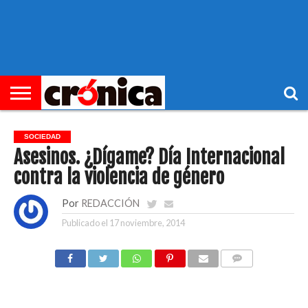
►
PORTADA
REGIONAL
MUNICIPIOS
ECONOMÍA
SOCIEDAD
OCIO
OPINIÓN
HEMEROTECA
SOCIEDAD
Asesinos. ¿Dígame? Día Internacional
contra la violencia de género
Por
REDACCIÓN
Publicado el
17 noviembre, 2014
COMENTARIOS