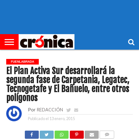
►
PORTADA
REGIONAL
MUNICIPIOS
ECONOMÍA
SOCIEDAD
OCIO
OPINIÓN
HEMEROTECA
FUENLABRADA
El Plan Activa Sur desarrollará la
segunda fase de Carpetania, Legatec,
Tecnogetafe y El Bañuelo, entre otros
polígonos
Por
REDACCIÓN
Publicado el
13 enero, 2015