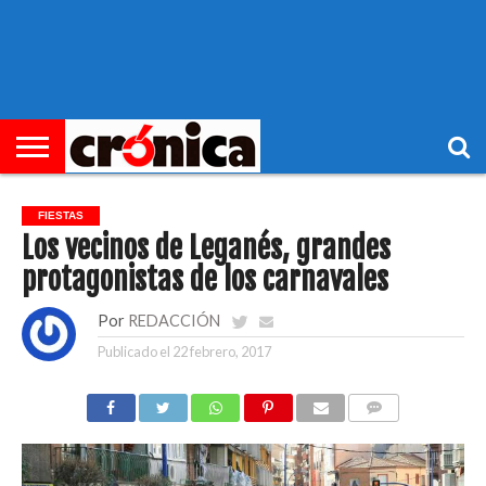
►
PORTADA
REGIONAL
MUNICIPIOS
ECONOMÍA
SOCIEDAD
OCIO
OPINIÓN
HEMEROTECA
FIESTAS
Los vecinos de Leganés, grandes
protagonistas de los carnavales
Por
REDACCIÓN
Publicado el
22 febrero, 2017
COMENTARIOS