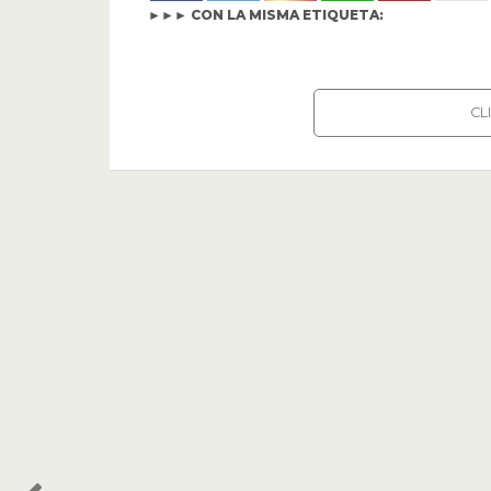
►►► CON LA MISMA ETIQUETA:
CL