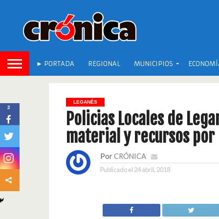
► PORTADA
REGIONAL
MUNICIPIOS
ECONOMÍ
LEGANÉS
2
Policias Locales de Lega
material y recursos por 
Por
CRÓNICA
Publicado el
24 abril, 2018