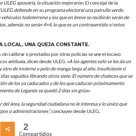
 ULEG apoyaría, la situación mejoraría».
El concejal de la
ULEG defiende en su programa electoral una patrulla verde.
 vehículos todoterreno y los que en breve se recibirán serán de
ios, además no serán 4×4, lo que es un contrasentido si estos
ÍA LOCAL, UNA QUEJA CONSTANTE.
 sin calibrar o prestados por otras policías se une el escaso
ecos antibala, dicen desde ULEG.
«A los agentes solo se les da un
otro de invierno y polo de manga larga al año. Insuficiente si
días seguidos librando otros siete. El número de chalecos que se
tución de los ya caducados y de los que caducan próximamente.
ento de Leganés se quedó 2 días sin grúa».
r del área, la seguridad ciudadana no le interesa y lo único que
rpos o administraciones”,
concluyen desde ULEG.
2
Compartidos