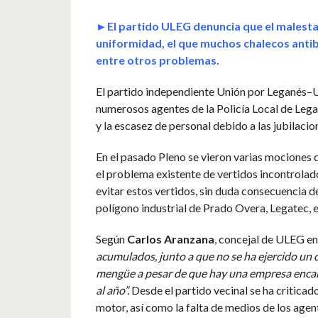
►El partido ULEG denuncia que el malestar 
uniformidad, el que muchos chalecos antib
entre otros problemas.
El partido independiente Unión por Leganés–U
numerosos agentes de la Policía Local de Legan
y la escasez de personal debido a las jubilacio
En el pasado Pleno se vieron varias mociones 
el problema existente de vertidos incontrolado
evitar estos vertidos, sin duda consecuencia d
polígono industrial de Prado Overa, Legatec, e
Según
Carlos Aranzana
, concejal de ULEG e
acumulados, junto a que no se ha ejercido un 
mengüe a pesar de que hay una empresa encarg
al año”.
Desde el partido vecinal se ha criticado
motor, así como la falta de medios de los agen