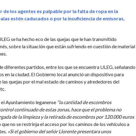
COMENTARIOS
de los agentes es palpable por la falta de ropa en la
alas estén caducados o por la insuficiencia de emisoras,
LEG se ha hecho eco de las quejas que le han transmitido
és, sobre la situación que están sufriendo en cuestión de material
nes.
de diferentes partidos, entre los que se encuentra ULEG, señalando
s en la ciudad. El Gobierno local anunció un dispositivo para
e las quejas por el mal estado de caminos y alrededores del
tc.
n el Ayuntamiento leganense
“la cantidad de escombros
control continuado de estas zonas, hace que el problema no
ada de la limpieza y la retirada de escombros por 120.000 euros
 que no se restrinja el acceso por los caminos de los vehículos a
tes.
«Si el gobierno del señór Llorente presentara unos