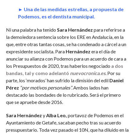
COMENTARIOS
► Una de las medidas estrellas, a propuesta de
Podemos, es el dentista municipal.
Ni una palabra ha tenido
Sara Hernández
para referirse a
la demoledora sentencia sobre los ERE en Andalucía, en la
que, entre otras tantas cosas, se ha condenado a cárcel a un
expresidente socialista. Para
Hernández
era el día de
anunciar su alianza con Podemos para un acuerdo de cara a
los Presupuestos de 2020, tras haberlos negociado
a dos
bandas, tal y como adelantó
nuevocronica.es
. Por su
parte, los ‘morados’ han sufrido la dimisión del edil
Daniel
Pérez
“por motivos personales”.
Ambos lados han
destacado las bondades de lo rubricado. Será el primero
que se apruebe desde 2016.
Sara Hernández
y
Alba Leo,
portavoz de Podemos en el
Ayuntamiento de Getafe, sacaban pecho tras su acuerdo
presupuestario. Toda vez pasado el 10N, que ha diluido en la