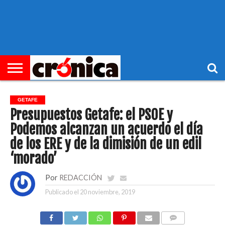
►
PORTADA
REGIONAL
MUNICIPIOS
ECONOMÍA
SOCIEDAD
OCIO
OPINIÓN
HEMEROTECA
GETAFE
Presupuestos Getafe: el PSOE y
Podemos alcanzan un acuerdo el día
de los ERE y de la dimisión de un edil
‘morado’
Por
REDACCIÓN
Publicado el
20 noviembre, 2019