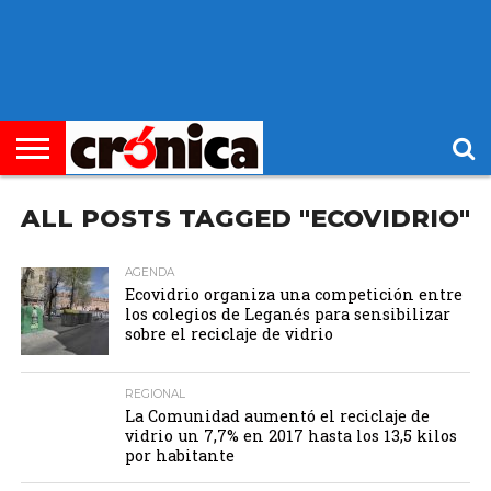
►
PORTADA
REGIONAL
MUNICIPIOS
ECONOMÍA
SOCIEDAD
OCIO
OPINIÓN
HEMEROTECA
ALL POSTS TAGGED "ECOVIDRIO"
AGENDA
Ecovidrio organiza una competición entre
los colegios de Leganés para sensibilizar
sobre el reciclaje de vidrio
REGIONAL
La Comunidad aumentó el reciclaje de
vidrio un 7,7% en 2017 hasta los 13,5 kilos
por habitante