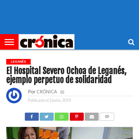
►
PORTADA
REGIONAL
MUNICIPIOS
ECONOMÍA
SOCIEDAD
OCIO
OPINIÓN
HEMEROTECA
LEGANÉS
El Hospital Severo Ochoa de Leganés,
ejemplo perpetuo de solidaridad
Por
CRÓNICA
Publicado el
2 junio, 2019
COMENTARIOS