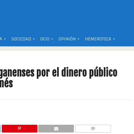
A
SOCIEDAD
OCIO
OPINIÓN
HEMEROTECA
ganenses por el dinero público
anés