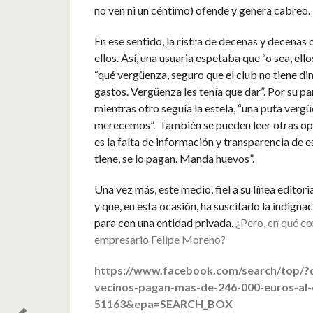
no ven ni un céntimo) ofende y genera cabreo.
En ese sentido, la ristra de decenas y decenas
ellos. Así, una usuaria espetaba que “o sea, el
“qué vergüenza, seguro que el club no tiene d
gastos. Vergüenza les tenía que dar”. Por su pa
mientras otro seguía la estela, “una puta verg
merecemos”. También se pueden leer otras op
es la falta de información y transparencia de e
tiene, se lo pagan. Manda huevos”.
Una vez más, este medio, fiel a su línea editor
y que, en esta ocasión, ha suscitado la indign
para con una entidad privada.
¿Pero, en qué con
empresario Felipe Moreno?
https://www.facebook.com/search/top/
vecinos-pagan-mas-de-246-000-euros-al-c
51163&epa=SEARCH_BOX