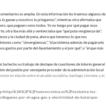
 comentarios es amplia. En esta información les traemos algunos de
los lo ganan y nosotros lo pringamos”, mientras otra afirmaba que
inero, que paguen como todos. Yo no tengo por qué pagar esos
rte, otra iba más allá y sentenciaba que “qué puta vergüenza da”;
üenza y la ciudad de pena, ahora que tenemos lo que nos
iniones como “sinvergüenzas”, “el problema además de pagárselo
sos gastos por parte del Ayuntamiento y el por qué”, o “al que más
ial, ha hecho su trabajo de destape de cuestiones de interés general
ación del pueblo por semejante proceder de la administración local
siste la relación entre el alcalde socialista, Santiago Llorente, y el
?q=https%3A%2F%2Fnuevocronica.es%2Fexclusiva-los-
dleganes-por-el-agua-gas-y-electricidad-de-butarque-