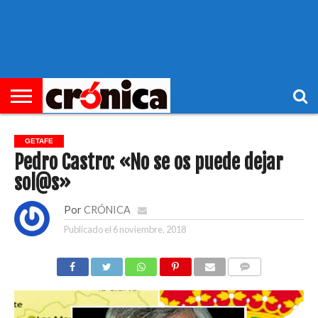
►
PORTADA
REGIONAL
MUNICIPIOS
ECONOMÍA
SOCIEDAD
OCIO
OPINIÓN
HEMEROTECA
GETAFE
Pedro Castro: «No se os puede dejar
sol@s»
Por
CRÓNICA
Publicado el
6 noviembre, 2018
COMENTARIOS