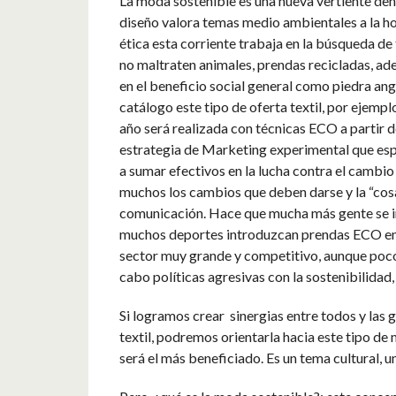
La moda sostenible es una nueva vertiente dent
diseño valora temas medio ambientales a la h
ética esta corriente trabaja en la búsqueda de
no maltraten animales, prendas recicladas, ad
en el beneficio social general como piedra an
catálogo este tipo de oferta textil, por ejemp
año será realizada con técnicas ECO a partir d
estrategia de Marketing experimental que es
a sumar efectivos en la lucha contra el cambi
muchos los cambios que deben darse y la “cosa
comunicación. Hace que mucha más gente se int
muchos deportes introduzcan prendas ECO en su
sector muy grande y competitivo, aunque poco a
cabo políticas agresivas con la sostenibilidad
Si logramos crear sinergias entre todos y las
textil, podremos orientarla hacia este tipo de
será el más beneficiado. Es un tema cultural, 