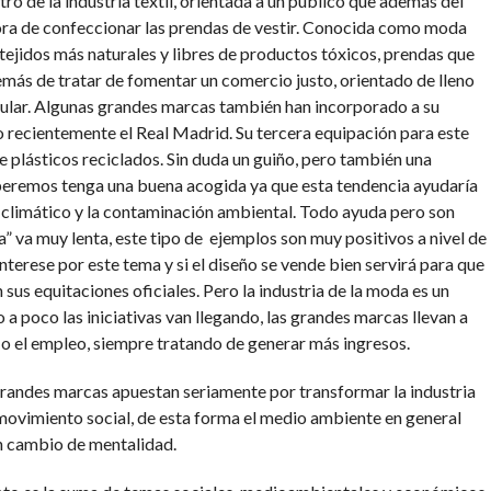
ro de la industria textil, orientada a un público que además del
ora de confeccionar las prendas de vestir. Conocida como moda
 tejidos más naturales y libres de productos tóxicos, prendas que
emás de tratar de fomentar un comercio justo, orientado de lleno
gular. Algunas grandes marcas también han incorporado a su
lo recientemente el Real Madrid. Su tercera equipación para este
e plásticos reciclados. Sin duda un guiño, pero también una
peremos tenga una buena acogida ya que esta tendencia ayudaría
o climático y la contaminación ambiental. Todo ayuda pero son
” va muy lenta, este tipo de ejemplos son muy positivos a nivel de
erese por este tema y si el diseño se vende bien servirá para que
s equitaciones oficiales. Pero la industria de la moda es un
 poco las iniciativas van llegando, las grandes marcas llevan a
, o el empleo, siempre tratando de generar más ingresos.
 grandes marcas apuestan seriamente por transformar la industria
 movimiento social, de esta forma el medio ambiente en general
un cambio de mentalidad.