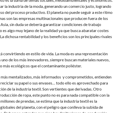
pto es la suma de temas sociales, medioambientales y económicos.
iar la industria de la moda, generando un comercio justo, logrando
so del proceso productivo. El planeta no puede seguir a este ritmo
as son las empresas multinacionales que producen fuera de los
Asia, sin duda se debería garantizar condiciones de trabajo
o es algo muy lejano de la realidad ya que busca abaratar costes
dichosa rentabilidad y los beneficios son los principales rivales
 convirtiendo en estilo de vida. La moda es una representación
es uno de los más innovadores, siempre buscan materiales nuevos,
o más ecológicos que el contaminante poliéster.
ez más mentalizados, más informados y comprometidos, entienden
no reciclar su papel o sus envases… todo ello es aprovechado para
ón de la industria textil. Son vertientes que derivadas. Otro
roducción de ropa, este punto no es para nada compatible con la
illones de prendas, se estima que la industria textil es la
obales del planeta, con el peligro que conlleva la subida de