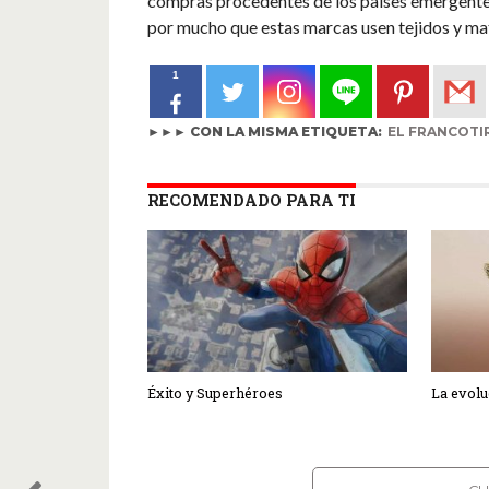
compras procedentes de los países emergente
por mucho que estas marcas usen tejidos y mat
1
►►► CON LA MISMA ETIQUETA:
EL FRANCOTI
RECOMENDADO PARA TI
Éxito y Superhéroes
La evolu