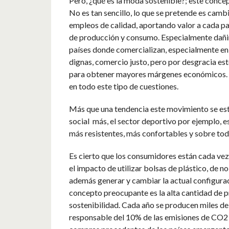
Pero, ¿qué es la moda sostenible?; este conce
No es tan sencillo, lo que se pretende es camb
empleos de calidad, aportando valor a cada pa
de producción y consumo. Especialmente dañin
países donde comercializan, especialmente en 
dignas, comercio justo, pero por desgracia est
para obtener mayores márgenes económicos. La 
en todo este tipo de cuestiones.
Más que una tendencia este movimiento se está
social más, el sector deportivo por ejemplo, 
más resistentes, más confortables y sobre tod
Es cierto que los consumidores están cada v
el impacto de utilizar bolsas de plástico, de 
además generar y cambiar la actual configuraci
concepto preocupante es la alta cantidad de p
sostenibilidad. Cada año se producen miles de m
responsable del 10% de las emisiones de CO2 gl