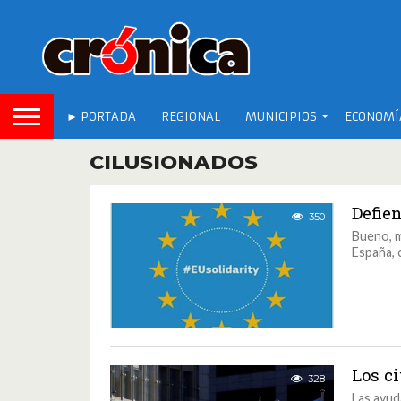
► PORTADA
REGIONAL
MUNICIPIOS
ECONOMÍ
CILUSIONADOS
Defie
350
Bueno, m
España, 
Los c
328
Las ayud