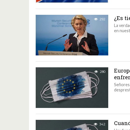
¿Es t
292
La verda
en nuest
Europ
280
enfre
Señores 
desprest
Cuand
342