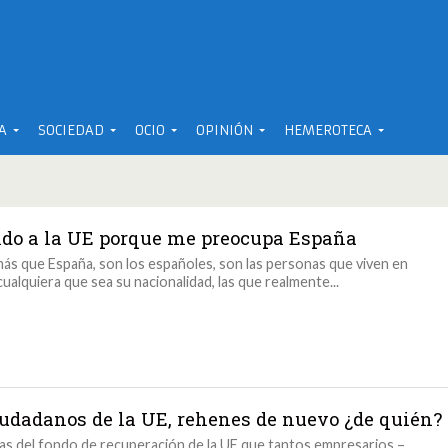
A
SOCIEDAD
OCIO
OPINIÓN
HEMEROTECA
ndo a la UE porque me preocupa España
ás que España, son los españoles, son las personas que viven en
cualquiera que sea su nacionalidad, las que realmente...
iudadanos de la UE, rehenes de nuevo ¿de quién?
as del fondo de recuperación de la UE que tantos empresarios –