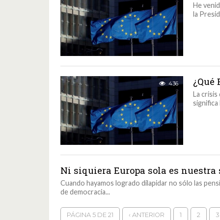
He venid
la Presi
¿Qué 
436
La crisi
significa
Ni siquiera Europa sola es nuestra
Cuando hayamos logrado dilapidar no sólo las pensi
de democracia...
PÁGINA 5 DE 21
‹ ANTERIOR
1
2
3