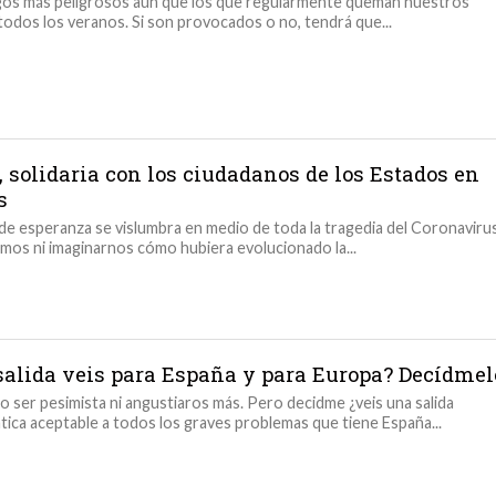
os más peligrosos aún que los que regularmente queman nuestros
odos los veranos. Si son provocados o no, tendrá que...
, solidaria con los ciudadanos de los Estados en
s
de esperanza se vislumbra en medio de toda la tragedia del Coronavirus
os ni imaginarnos cómo hubiera evolucionado la...
salida veis para España y para Europa? Decídmel
o ser pesimista ni angustiaros más. Pero decidme ¿veis una salida
ica aceptable a todos los graves problemas que tiene España...