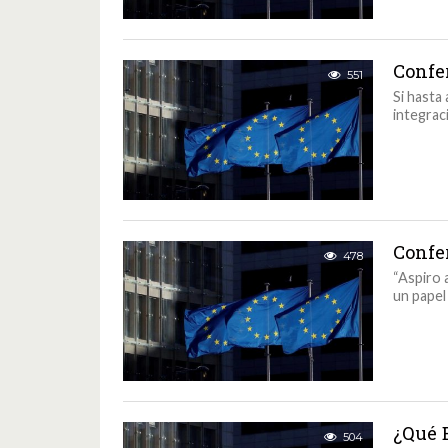
Confe
551
Si hasta
integrac
Confer
478
“Aspiro 
un papel
¿Qué 
504