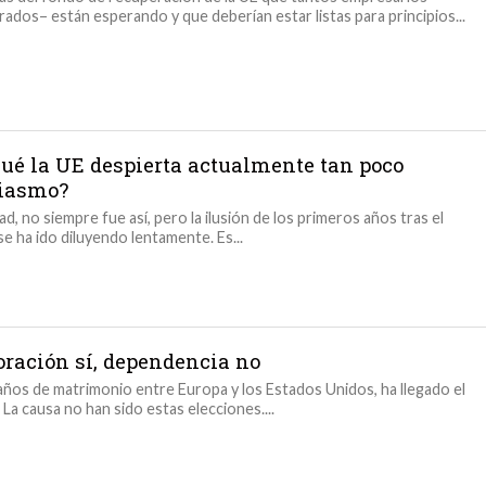
ados– están esperando y que deberían estar listas para principios...
qué la UE despierta actualmente tan poco
iasmo?
ad, no siempre fue así, pero la ilusión de los primeros años tras el
se ha ido diluyendo lentamente. Es...
oración sí, dependencia no
años de matrimonio entre Europa y los Estados Unidos, ha llegado el
 La causa no han sido estas elecciones....