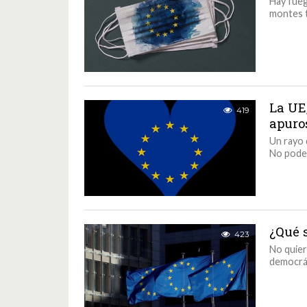
Hay fueg
montes t
La UE
419
apuro
Un rayo 
No podem
¿Qué 
423
No quier
democrát