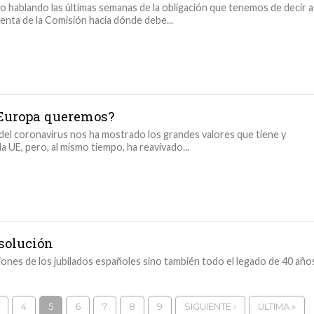
o hablando las últimas semanas de la obligación que tenemos de decir a
denta de la Comisión hacia dónde debe...
Europa queremos?
s del coronavirus nos ha mostrado los grandes valores que tiene y
 la UE, pero, al mismo tiempo, ha reavivado...
 solución
ones de los jubilados españoles sino también todo el legado de 40 año
4
5
6
7
8
9
SIGUIENTE ›
ÚLTIMA »