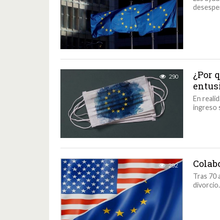
desesper
¿Por 
290
entus
En realid
ingreso 
Colab
292
Tras 70 
divorcio.